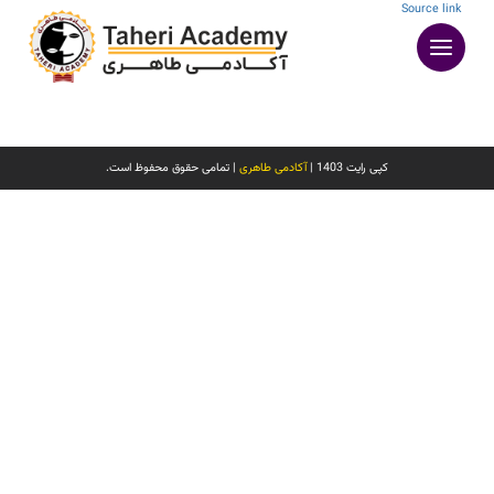
Ski
Source link
t
conten
کپی رایت 1403 |
آکادمی طاهری
| تمامی حقوق محفوظ است.